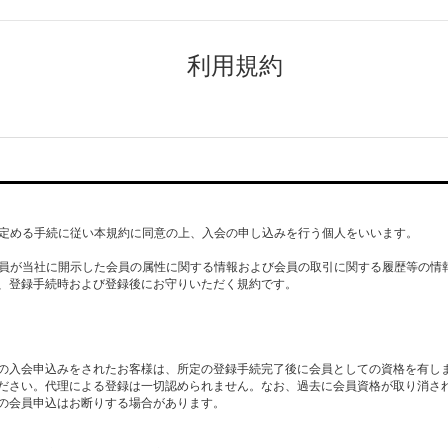
利用規約
社が定める手続に従い本規約に同意の上、入会の申し込みを行う個人をいいます。
、会員が当社に開示した会員の属性に関する情報および会員の取引に関する履歴等の情報
、登録手続時および登録後にお守りいただく規約です。
の入会申込みをされたお客様は、所定の登録手続完了後に会員としての資格を有し
ださい。代理による登録は一切認められません。なお、過去に会員資格が取り消さ
の会員申込はお断りする場合があります。