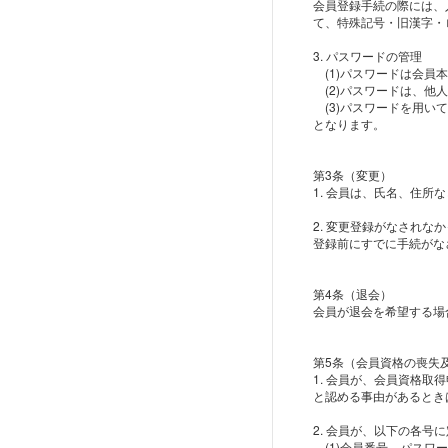
会員登録手続の際には、
て、特殊記号・旧漢字・
3. パスワードの管理
(1)パスワードは会員
(2)パスワードは、他
(3)パスワードを用い
となります。
第3条（変更）
1. 会員は、氏名、住
2. 変更登録がなされ
登録前にすでに手続がな
第4条（退会）
会員が退会を希望する場
第5条（会員資格の喪失
1. 会員が、会員資格
と認める事由があるとき
2. 会員が、以下の各
(1)会員番号、パスワ