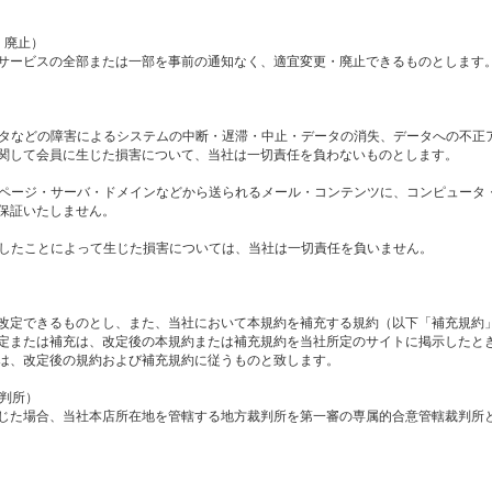
・廃止）
サービスの全部または一部を事前の通知なく、適宜変更・廃止できるものとします
ュータなどの障害によるシステムの中断・遅滞・中止・データの消失、データへの不正
関して会員に生じた損害について、当社は一切責任を負わないものとします。
ェブページ・サーバ・ドメインなどから送られるメール・コンテンツに、コンピュータ
保証いたしません。
違反したことによって生じた損害については、当社は一切責任を負いません。
改定できるものとし、また、当社において本規約を補充する規約（以下「補充規約
定または補充は、改定後の本規約または補充規約を当社所定のサイトに掲示したと
は、改定後の規約および補充規約に従うものと致します。
裁判所）
じた場合、当社本店所在地を管轄する地方裁判所を第一審の専属的合意管轄裁判所