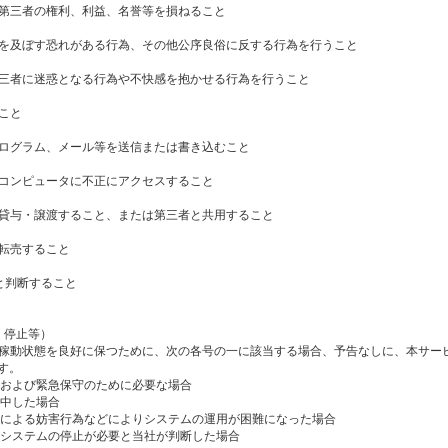
他の第三者の権利、利益、名誉等を損ねること
影響を及ぼす恐れがある行為、その他公序良俗に反する行為を行うこと
の第三者に迷惑となる行為や不快感を抱かせる行為を行うこと
ること
タプログラム、メール等を送信または書き込むこと
他のコンピュータに不正にアクセスすること
者に貸与・譲渡すること、または第三者と共用すること
び転売すること
切と判断すること
・停止等）
スの稼動状態を良好に保つために、次の各号の一に該当する場合、予告なしに、本サー
す。
守および緊急保守のために必要な場合
集中した場合
者による妨害行為などによりシステムの運用が困難になった場合
ずシステムの停止が必要と当社が判断した場合