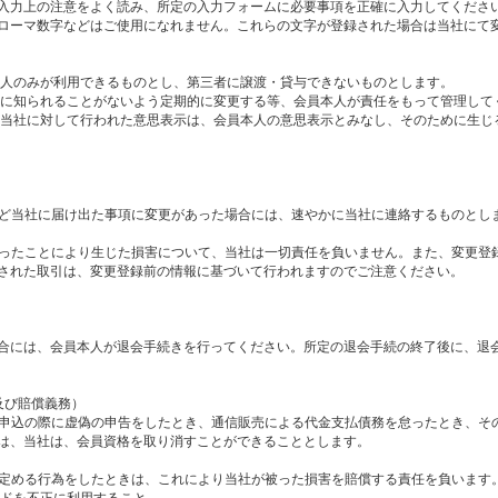
入力上の注意をよく読み、所定の入力フォームに必要事項を正確に入力してくださ
ローマ数字などはご使用になれません。これらの文字が登録された場合は当社にて
本人のみが利用できるものとし、第三者に譲渡・貸与できないものとします。
人に知られることがないよう定期的に変更する等、会員本人が責任をもって管理して
て当社に対して行われた意思表示は、会員本人の意思表示とみなし、そのために生じ
所など当社に届け出た事項に変更があった場合には、速やかに当社に連絡するものとし
なかったことにより生じた損害について、当社は一切責任を負いません。また、変更登
された取引は、変更登録前の情報に基づいて行われますのでご注意ください。
合には、会員本人が退会手続きを行ってください。所定の退会手続の終了後に、退
及び賠償義務）
取得申込の際に虚偽の申告をしたとき、通信販売による代金支払債務を怠ったとき、そ
は、当社は、会員資格を取り消すことができることとします。
号に定める行為をしたときは、これにより当社が被った損害を賠償する責任を負います
ードを不正に利用すること