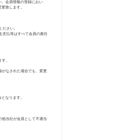
い。会員情報の登録におい
変更致します。
ください。
る支払等はすべて会員の責任
ます。
録がなされた場合でも、変更
会となります。
の他当社が会員として不適当
。