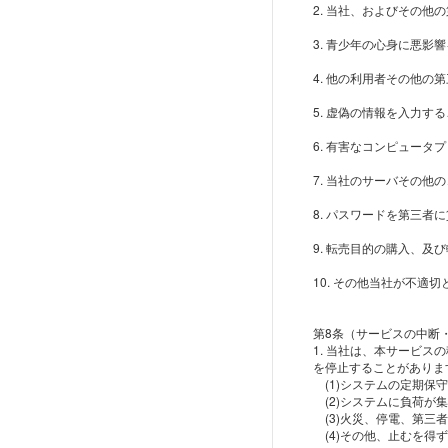
2. 当社、およびその
3. 青少年の心身に悪
4. 他の利用者その他
5. 虚偽の情報を入力す
6. 有害なコンピュー
7. 当社のサーバその
8. パスワードを第三
9. 転売目的の購入、及
10. その他当社が不適
第8条（サービスの中断
1. 当社は、本サービ
を停止することがありま
(1)システムの定期保
(2)システムに負荷が
(3)火災、停電、第三
(4)その他、止むを得