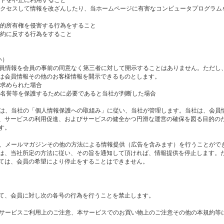
アクセスして情報を改ざんしたり、当ホームページに有害なコンピュータプログラム
知的所有権を侵害する行為をすること
規約に反する行為をすること
い）
て会員情報を会員の事前の同意なく第三者に対して開示することはありません。ただし
は会員情報その他のお客様情報を開示できるものとします。
を求められた場合
、名誉等を保護するために必要であると当社が判断した場合
しては、当社の「個人情報保護への取組み」に従い、当社が管理します。当社は、会員
、サービスの利用促進、およびサービスの健全かつ円滑な運営の確保を図る目的の
す。
して、メールマガジンその他の方法による情報提供（広告を含みます）を行うことがで
は、当社所定の方法に従い、その旨を通知して頂ければ、情報提供を停止します。
ては、会員の希望により停止をすることはできません。
て、会員に対し次の各号の行為を行うことを禁止します。
、本サービスご利用上のご注意、本サービスでのお買い物上のご注意その他の本規約等